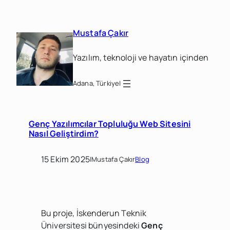
İçeriğe
geç
Mustafa Çakır
Yazılım, teknoloji ve hayatın içinden
Adana, Türkiye
|
Genç Yazılımcılar Topluluğu Web Sitesini
Nasıl Geliştirdim?
15 Ekim 2025
|
Mustafa Çakır
Blog
Bu proje, İskenderun Teknik
Üniversitesi bünyesindeki
Genç